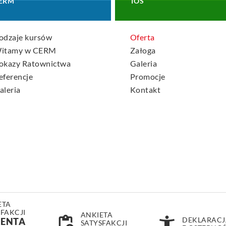
ERM
TOS
odzaje kursów
Oferta
itamy w CERM
Załoga
okazy Ratownictwa
Galeria
eferencje
Promocje
aleria
Kontakt
ETA
SFAKCJI
ANKIETA
pending_actions
accessibility_new
DEKLARACJ
JENTA
SATYSFAKCJI