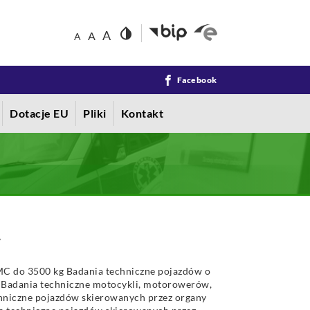
invert_colors
A
A
A
Facebook
Dotacje EU
Pliki
Kontakt
w
C do 3500 kg Badania techniczne pojazdów o
 Badania techniczne motocykli, motorowerów,
chniczne pojazdów skierowanych przez organy