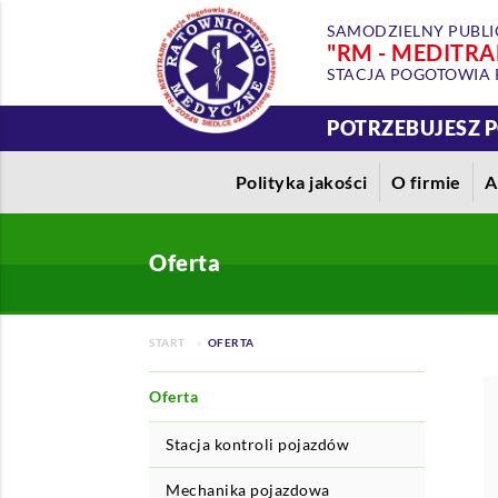
SAMODZIELNY PUBLI
"RM - MEDITRA
STACJA POGOTOWIA 
POTRZEBUJESZ
Polityka jakości
O firmie
A
Oferta
START
OFERTA
Oferta
Stacja kontroli pojazdów
Mechanika pojazdowa