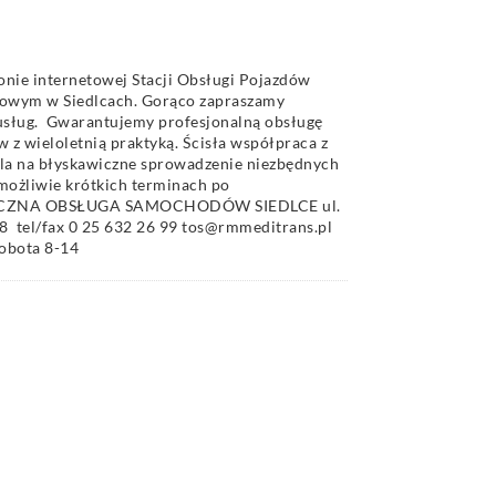
nie internetowej Stacji Obsługi Pojazdów
kowym w Siedlcach. Gorąco zapraszamy
 usług. Gwarantujemy profesjonalną obsługę
z wieloletnią praktyką. Ścisła współpraca z
la na błyskawiczne sprowadzenie niezbędnych
możliwie krótkich terminach po
HNICZNA OBSŁUGA SAMOCHODÓW SIEDLCE ul.
78 tel/fax 0 25 632 26 99 tos@rmmeditrans.pl
sobota 8-14