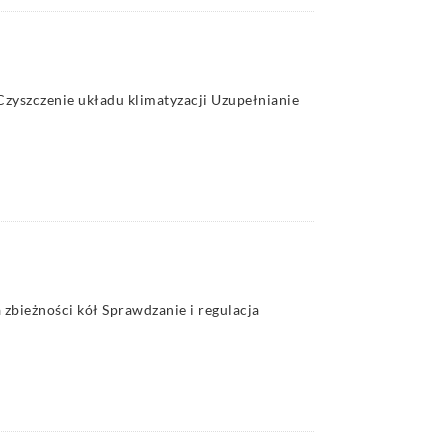
zyszczenie układu klimatyzacji Uzupełnianie
 zbieżności kół Sprawdzanie i regulacja