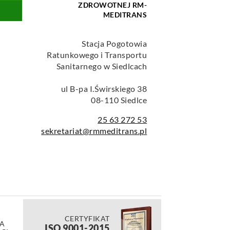
ZDROWOTNEJ RM-
MEDITRANS
Stacja Pogotowia
Ratunkowego i Transportu
Sanitarnego w Siedlcach
ul B-pa I.Świrskiego 38
08-110 Siedlce
25 63 272 53
sekretariat@rmmeditrans.pl
CERTYFIKAT
A
ISO 9001-2015